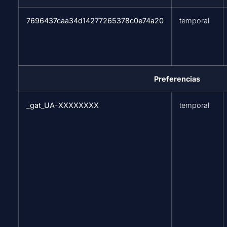
7696437caa34d14277265378c0e74a20
temporal
Preferencias
_gat_UA-XXXXXXXX
temporal