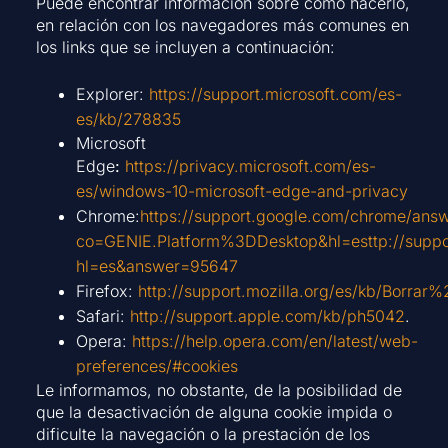
Puede encontrar información sobre cómo hacerlo,
en relación con los navegadores más comunes en
los links que se incluyen a continuación:
Explorer:
https://support.microsoft.com/es-
es/kb/278835
Microsoft
Edge
:
https://privacy.microsoft.com/es-
es/windows-10-microsoft-edge-and-privacy
Chrome:
https://support.google.com/chrome/ans
co=GENIE.Platform%3DDesktop&hl=esttp://suppo
hl=es&answer=95647
Firefox:
http://support.mozilla.org/es/kb/Borrar
Safari:
http://support.apple.com/kb/ph5042
.
Opera:
https://help.opera.com/en/latest/web-
preferences/#cookies
Le informamos, no obstante, de la posibilidad de
que la desactivación de alguna cookie impida o
dificulte la navegación o la prestación de los